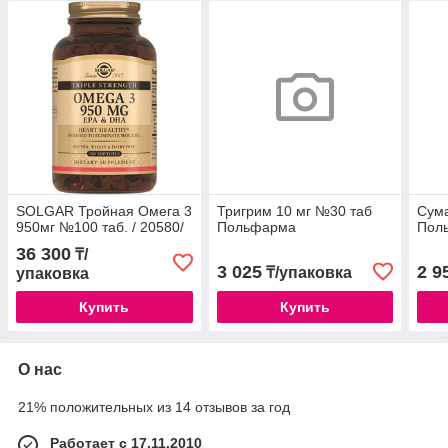
SOLGAR Тройная Омега 3
Тригрим 10 мг №30 таб
Сум
950мг №100 таб. / 20580/
Польфарма
Пол
36 300
₸/
3 025
2 9
₸/упаковка
упаковка
Купить
Купить
О нас
21% положительных из 14 отзывов за год
Работает с 17.11.2010