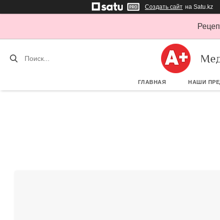
Создать сайт
на Satu.kz
Рецеп
Мед
ГЛАВНАЯ
НАШИ ПР