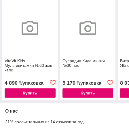
VitaVit Kids
Супрадин Кидс мишки
Витр
Мультивитамин №60 жев
№30 паст
Ябл
капс
4 890
5 170
8 0
₸/упаковка
₸/упаковка
Купить
Купить
О нас
21% положительных из 14 отзывов за год