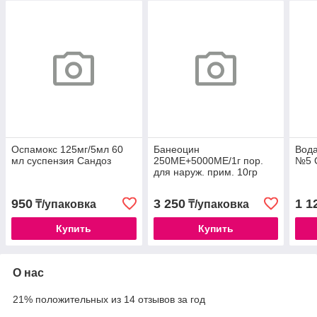
Оспамокс 125мг/5мл 60
Банеоцин
Вода
мл суспензия Сандоз
250МЕ+5000МЕ/1г пор.
№5 
для наруж. прим. 10гр
Сандоз
950
3 250
1 1
₸/упаковка
₸/упаковка
Купить
Купить
О нас
21% положительных из 14 отзывов за год