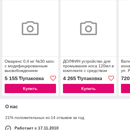
Омаренс 0,4 мг №30 капс
ДОЛФИН устройство для
Ватн
с модифицированным
промывания носа 120мл в
иона
высвобождением
комплекте с средством
уп. 
30пак.
5 155
4 265
720
₸/упаковка
₸/упаковка
Купить
Купить
О нас
21% положительных из 14 отзывов за год
Работает с 17.11.2010