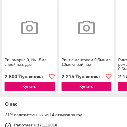
Риномарис 0,1% 15мл
Ринт с ментолом 0,5мг/мл
Рин
спрей наз. доз.
10мл спрей наз
рома
0,5м
2 800
2 215
2 1
₸/упаковка
₸/упаковка
Купить
Купить
О нас
21% положительных из 14 отзывов за год
Работает с 17.11.2010