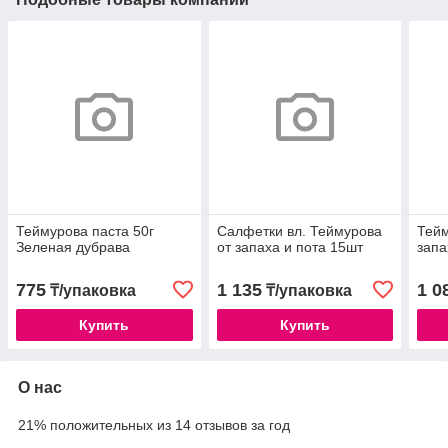
Теймурова паста 50г
Салфетки вл. Теймурова
Тейм
Зеленая дубрава
от запаха и пота 15шт
запа
775
1 135
1 0
₸/упаковка
₸/упаковка
Купить
Купить
О нас
21% положительных из 14 отзывов за год