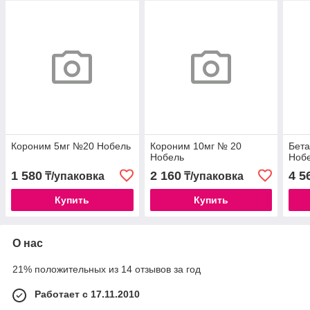
Короним 5мг №20 Нобель
Короним 10мг № 20
Бета
Нобель
Ноб
1 580
2 160
4 5
₸/упаковка
₸/упаковка
Купить
Купить
О нас
21% положительных из 14 отзывов за год
Работает с 17.11.2010