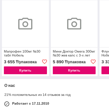
Мапрофен 100мг №30
Мини Доктор Омега 300мг
Флун
табл Нобель
№30 жев капс с 3-х лет
Ноб
3 655
5 890
3 3
₸/упаковка
₸/упаковка
Купить
Купить
О нас
21% положительных из 14 отзывов за год
Работает с 17.11.2010