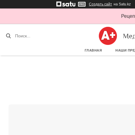
Создать сайт
на Satu.kz
Рецеп
Мед
ГЛАВНАЯ
НАШИ ПР