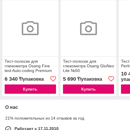
Тест-полоски для
Тест-полоски для
Тест
глюкометра Osang Fine
глюкометра Osang GluNeo
Perf
test Auto-coding Premium
Lite №50
10 
№50
6 340
5 690
₸/упаковка
₸/упаковка
упа
Купить
Купить
О нас
21% положительных из 14 отзывов за год
Работает с 17.11.2010