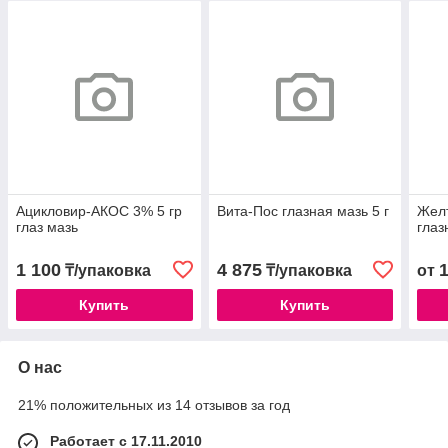
Ацикловир-АКОС 3% 5 гр
Вита-Пос глазная мазь 5 г
Желт
глаз мазь
глаз
1 100
4 875
₸/упаковка
₸/упаковка
от
Купить
Купить
О нас
21% положительных из 14 отзывов за год
Работает с 17.11.2010