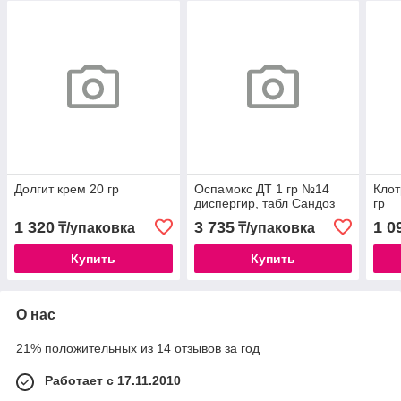
Долгит крем 20 гр
Оспамокс ДТ 1 гр №14
Клот
диспергир, табл Сандоз
гр
1 320
3 735
1 0
₸/упаковка
₸/упаковка
Купить
Купить
О нас
21% положительных из 14 отзывов за год
Работает с 17.11.2010