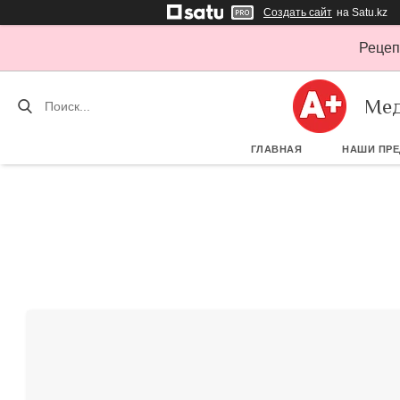
Создать сайт
на Satu.kz
Рецеп
Мед
ГЛАВНАЯ
НАШИ ПР