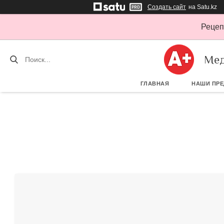
Создать сайт
на Satu.kz
Рецеп
Мед
ГЛАВНАЯ
НАШИ ПР