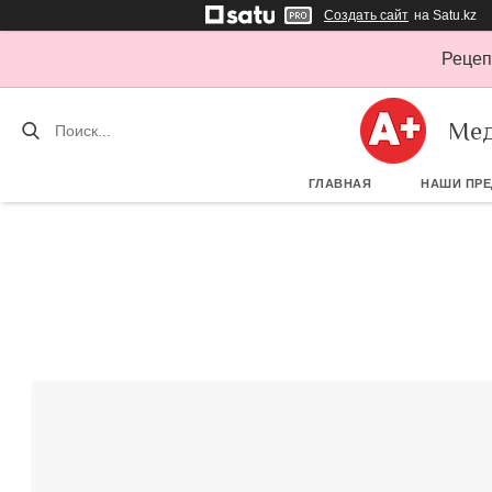
Создать сайт
на Satu.kz
Рецеп
Мед
ГЛАВНАЯ
НАШИ ПР