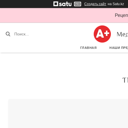
Создать сайт
на Satu.kz
Рецеп
Мед
ГЛАВНАЯ
НАШИ ПР
Т