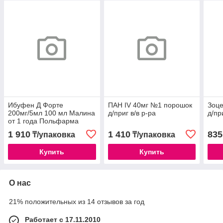
Ибуфен Д Форте
ПАН IV 40мг №1 порошок
Зоц
200мг/5мл 100 мл Малина
д/приг в/в р-ра
д/пр
от 1 года Польфарма
1 910
1 410
835
₸/упаковка
₸/упаковка
Купить
Купить
О нас
21% положительных из 14 отзывов за год
Работает с 17.11.2010