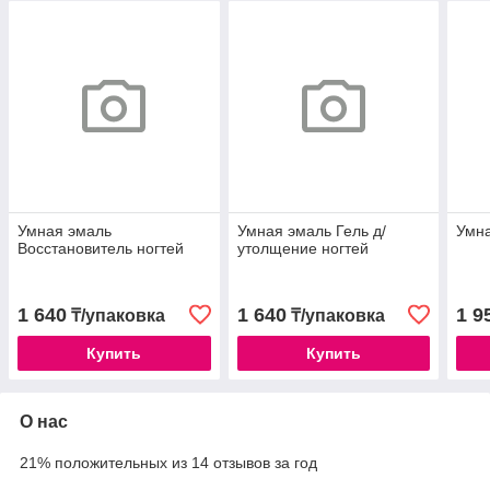
Умная эмаль
Умная эмаль Гель д/
Умна
Восстановитель ногтей
утолщение ногтей
1 640
1 640
1 9
₸/упаковка
₸/упаковка
Купить
Купить
О нас
21% положительных из 14 отзывов за год