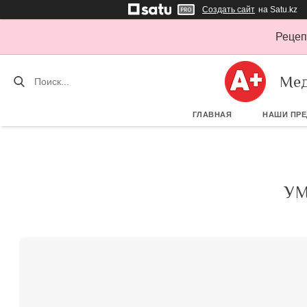
Создать сайт
на Satu.kz
Рецеп
Мед
ГЛАВНАЯ
НАШИ ПР
УМ