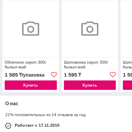
Облепихи сироп 300г
Шиповника сироп 300г
Шипо
Кызыл-май
Кызыл-май
Кыз
1 585
1 595
1 5
₸/упаковка
₸
Купить
Купить
О нас
21% положительных из 14 отзывов за год
Работает с 17.11.2010