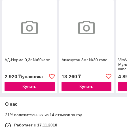
АД-Норма 0,3г №60капс
Акнекутан 8мг №30 капс.
VitaV
Мул
капс
2 920
13 260
4 8
₸/упаковка
₸
Купить
Купить
О нас
21% положительных из 14 отзывов за год
Работает с 17.11.2010