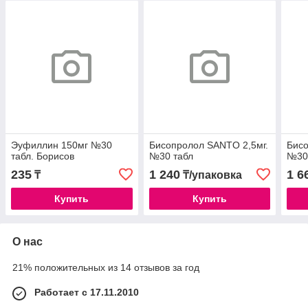
Эуфиллин 150мг №30
Бисопролол SANTO 2,5мг.
Бис
табл. Борисов
№30 табл
№30
235
1 240
1 6
₸
₸/упаковка
Купить
Купить
О нас
21% положительных из 14 отзывов за год
Работает с 17.11.2010