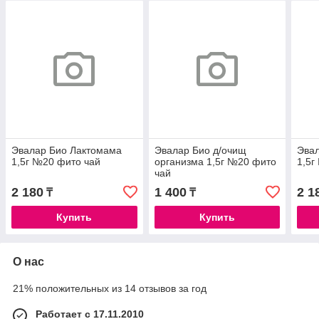
Эвалар Био Лактомама
Эвалар Био д/очищ
Эва
1,5г №20 фито чай
организма 1,5г №20 фито
1,5г
чай
2 180
1 400
2 1
₸
₸
Купить
Купить
О нас
21% положительных из 14 отзывов за год
Работает с 17.11.2010