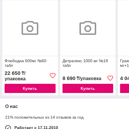
Флебодиа 600мг №60
Детралекс 1000 мг №18
Грам
табл
табл
мг+1
22 650
₸/
8 690
4 0
₸/упаковка
упаковка
Купить
Купить
О нас
21% положительных из 14 отзывов за год
Работает с 17.11.2010