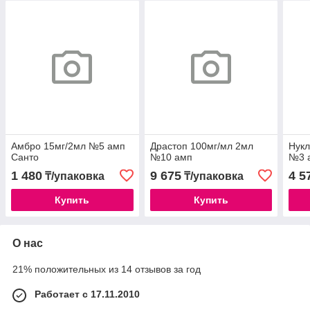
Амбро 15мг/2мл №5 амп
Драстоп 100мг/мл 2мл
Нук
Санто
№10 амп
№3 
1 480
9 675
4 5
₸/упаковка
₸/упаковка
Купить
Купить
О нас
21% положительных из 14 отзывов за год
Работает с 17.11.2010