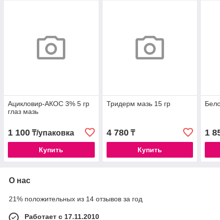
Ацикловир-АКОС 3% 5 гр
Тридерм мазь 15 гр
Бело
глаз мазь
1 100
4 780
1 8
₸/упаковка
₸
Купить
Купить
О нас
21% положительных из 14 отзывов за год
Работает с 17.11.2010