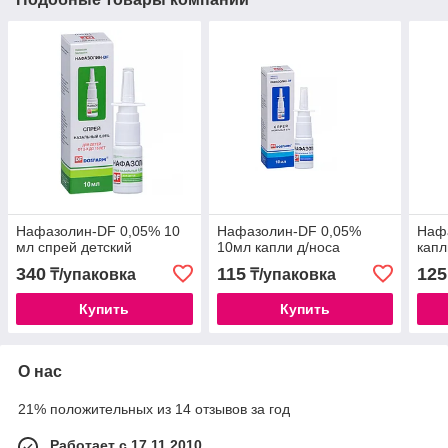
Нафазолин-DF 0,05% 10
Нафазолин-DF 0,05%
Наф
мл спрей детский
10мл капли д/носа
капл
340
115
125
₸/упаковка
₸/упаковка
Купить
Купить
О нас
21% положительных из 14 отзывов за год
Работает с 17.11.2010