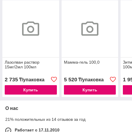
Лазолван раствор
Мамма-гель 100,0
Зитм
15мг/2мл 100мл
100м
2 735
5 520
1 9
₸/упаковка
₸/упаковка
Купить
Купить
О нас
21% положительных из 14 отзывов за год
Работает с 17.11.2010