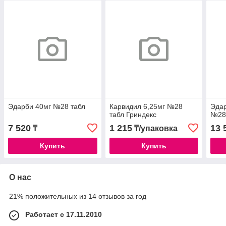
Эдарби 40мг №28 табл
Карвидил 6,25мг №28
Эдар
табл Гриндекс
№28
7 520
1 215
13 
₸
₸/упаковка
Купить
Купить
О нас
21% положительных из 14 отзывов за год
Работает с 17.11.2010