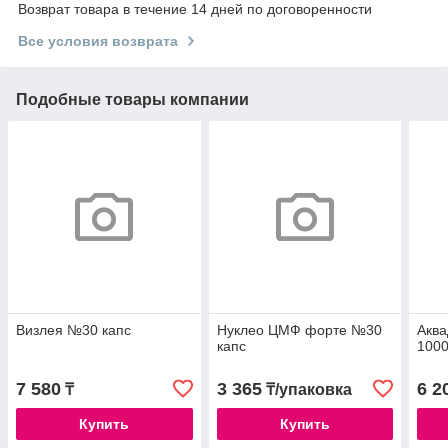
Возврат товара в течение 14 дней по договоренности
Все условия возврата
Подобные товары компании
Визлея №30 капс
Нуклео ЦМФ форте №30
Акв
капс
100
7 580
3 365
6 2
₸
₸/упаковка
Купить
Купить