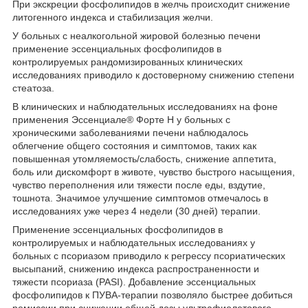
При экскреции фосфолипидов в желчь происходит снижение
литогенного индекса и стабилизация желчи.
У больных с неалкогольной жировой болезнью печени
применение эссенциальных фосфолипидов в
контролируемых рандомизированных клинических
исследованиях приводило к достоверному снижению степени
стеатоза.
В клинических и наблюдательных исследованиях на фоне
применения Эссенциале
®
Форте Н у больных с
хроническими заболеваниями печени наблюдалось
облегчение общего состояния и симптомов, таких как
повышенная утомляемость/слабость, снижение аппетита,
боль или дискомфорт в животе, чувство быстрого насыщения,
чувство переполнения или тяжести после еды, вздутие,
тошнота. Значимое улучшение симптомов отмечалось в
исследованиях уже через 4 недели (30 дней) терапии.
Применение эссенциальных фосфолипидов в
контролируемых и наблюдательных исследованиях у
больных с псориазом приводило к регрессу псориатических
высыпаний, снижению индекса распространенности и
тяжести псориаза (PASI). Добавление эссенциальных
фосфолипидов к ПУВА-терапии позволяло быстрее добиться
ремиссии при снижении общей дозы ультрафиолетового