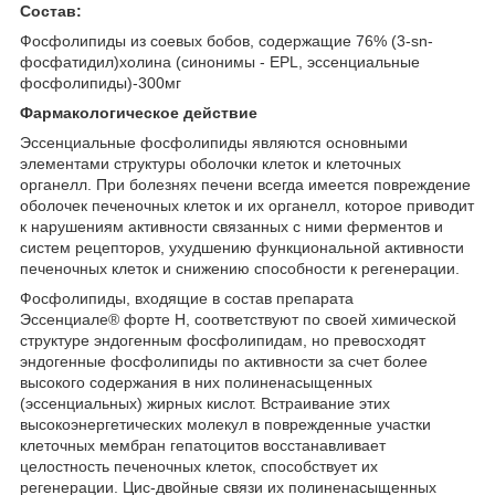
Состав:
Фосфолипиды из соевых бобов, содержащие 76% (3-sn-
фосфатидил)холина (синонимы - EPL, эссенциальные
фосфолипиды)-300мг
Фармакологическое действие
Эссенциальные фосфолипиды являются основными
элементами структуры оболочки клеток и клеточных
органелл. При болезнях печени всегда имеется повреждение
оболочек печеночных клеток и их органелл, которое приводит
к нарушениям активности связанных с ними ферментов и
систем рецепторов, ухудшению функциональной активности
печеночных клеток и снижению способности к регенерации.
Фосфолипиды, входящие в состав препарата
Эссенциале
®
форте Н, соответствуют по своей химической
структуре эндогенным фосфолипидам, но превосходят
эндогенные фосфолипиды по активности за счет более
высокого содержания в них полиненасыщенных
(эссенциальных) жирных кислот. Встраивание этих
высокоэнергетических молекул в поврежденные участки
клеточных мембран гепатоцитов восстанавливает
целостность печеночных клеток, способствует их
регенерации. Цис-двойные связи их полиненасыщенных