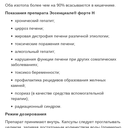
Оба изотопа более чем на 90% всасываются в кишечнике.
Показания препарата Эссенциале
®
форте Н
хронический гепатит;
цирроз печени;
жировая дистрофия печени различной этиологии;
токсические поражения печени;
алкогольный гепатит;
нарушения функции печени при других соматических
заболеваниях;
токсикоз беременности;
профилактика рецидивов образования желчных
камней;
псориаз (в качестве средства вспомогательной
терапии);
радиационный синдром.
Режим дозирования
Препарат принимают внутрь. Капсулы следует проглатывать
целиком, запивая достаточным количеством воды (примерно