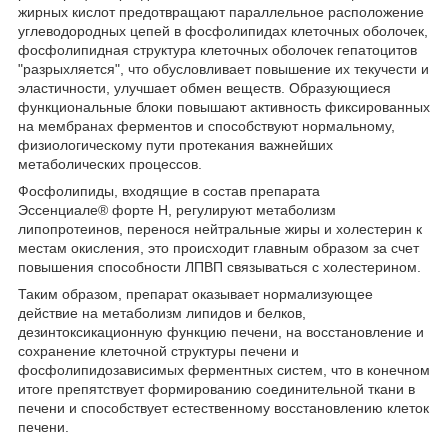
жирных кислот предотвращают параллельное расположение
углеводородных цепей в фосфолипидах клеточных оболочек,
фосфолипидная структура клеточных оболочек гепатоцитов
"разрыхляется", что обусловливает повышение их текучести и
эластичности, улучшает обмен веществ. Образующиеся
функциональные блоки повышают активность фиксированных
на мембранах ферментов и способствуют нормальному,
физиологическому пути протекания важнейших
метаболических процессов.
Фосфолипиды, входящие в состав препарата
Эссенциале
®
форте Н, регулируют метаболизм
липопротеинов, перенося нейтральные жиры и холестерин к
местам окисления, это происходит главным образом за счет
повышения способности ЛПВП связываться с холестерином.
Таким образом, препарат оказывает нормализующее
действие на метаболизм липидов и белков,
дезинтоксикационную функцию печени, на восстановление и
сохранение клеточной структуры печени и
фосфолипидозависимых ферментных систем, что в конечном
итоге препятствует формированию соединительной ткани в
печени и способствует естественному восстановлению клеток
печени.