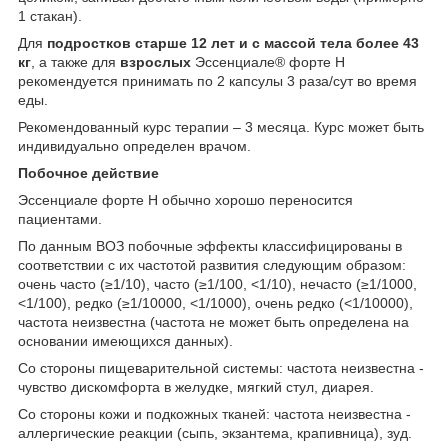
1 стакан).
Для
подростков старше 12 лет и с массой тела более 43
кг
, а также для
взрослых
Эссенциале
®
форте Н
рекомендуется принимать по 2 капсулы 3 раза/сут во время
еды.
Рекомендованный курс терапии – 3 месяца. Курс может быть
индивидуально определен врачом.
Побочное действие
Эссенциале форте Н обычно хорошо переносится
пациентами.
По данным ВОЗ побочные эффекты классифицированы в
соответствии с их частотой развития следующим образом:
очень часто (≥1/10), часто (≥1/100, <1/10), нечасто (≥1/1000,
<1/100), редко (≥1/10000, <1/1000), очень редко (<1/10000),
частота неизвестна (частота не может быть определена на
основании имеющихся данных).
Со стороны пищеварительной системы: частота неизвестна -
чувство дискомфорта в желудке, мягкий стул, диарея.
Со стороны кожи и подкожных тканей: частота неизвестна -
аллергические реакции (сыпь, экзантема, крапивница), зуд.