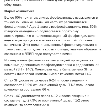
облучения.
Фармакокинетика
Более 90% принятых внутрь фосфолипидов всасывается в
тонком кишечнике. Большая часть их расщепляется
фосфолипазой А до 1-ацил-лизофосфатидилхолина, 50%
которого немедленно подвергается обратному
ацетилированию в полиненасыщенный фосфатидилхолин
еще в ходе процесса всасывания в слизистой оболочке
кишечника. Этот полиненасыщенный фосфатидилхолин с
током лимфы попадает в кровь и оттуда, главным образом, в
связанном с ЛПВП виде поступает в печень.
Исследования фармакокинетики у людей проводились с
помощью дилинолеил фосфатидилхолина с радиоактивной
меткой (
3
H и
14
C). Холиновая часть была мечена
3
H, а
остаток линолевой кислоты имел в качестве метки
14
C.
C
max
3
Н достигается через 6-24 ч после введения и
составляет 19.9% от назначенной дозы. T
1/2
холинового
компонента составляет 66 ч.
C
max
14
C достигается через 4-12 ч после введения и
составляет до 27.9% от назначенной дозы. T
1/2
этого
компонента составляет 32 ч.