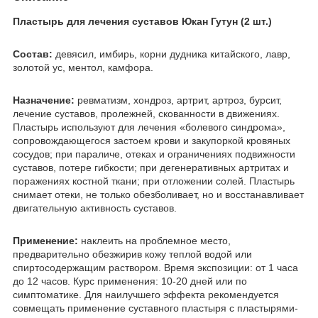
Пластырь для лечения суставов Юкан Гутун (2 шт.)
Состав:
девясил, имбирь, корни дудника китайского, лавр,
золотой ус, ментол, камфора.
Назна
чение:
ревмат
изм, хондроз, артрит, артроз, бурсит,
лечение суставов, пролежней, скованности в движениях.
Пластырь используют для лечения «болевого синдрома»,
сопровождающегося застоем крови и закупоркой кровяных
сосудов; при параличе, отеках и ограничениях подвижности
суставов, потере гибкости; при дегенеративных артритах и
поражениях костной ткани; при отложении солей. Пластырь
снимает отеки, не только обезболивает, но и восстанавливает
двигательную активность суставов.
Применение:
наклеить на проблемное место,
предварительно обезжирив кожу теплой водой или
спиртосодержащим раствором. Время экспозиции: от 1 часа
до 12 часов. Курс применения: 10-20 дней или по
симптоматике. Для наилучшего эффекта рекомендуется
совмещать применение суставного пластыря с пластырями-